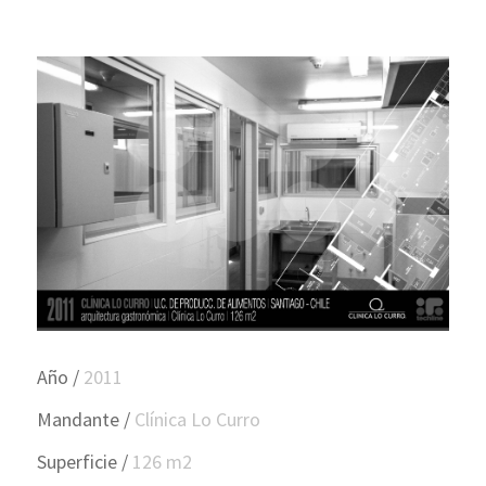
Año /
2011
Mandante /
Clínica Lo Curro
Superficie /
126 m2