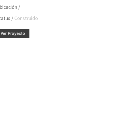
bicación /
tatus /
Construido
Ver Proyecto