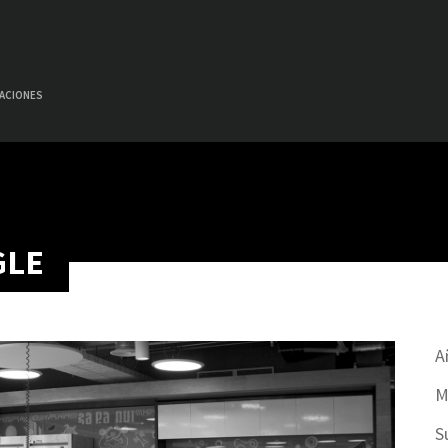
CACIONES
GLE
A
M
S