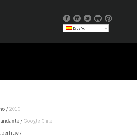
Español
ño /
2016
andante /
Google Chile
uperficie /